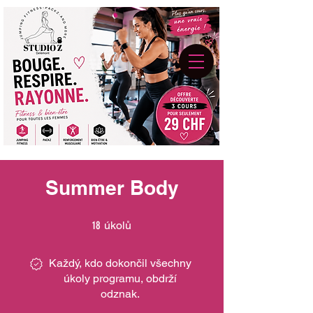
Summer Body
18 úkolů
18
úkolů
Každý, kdo dokončil všechny
úkoly programu, obdrží
odznak.