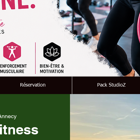
Réservation
Pack StudioZ
Annecy
itness