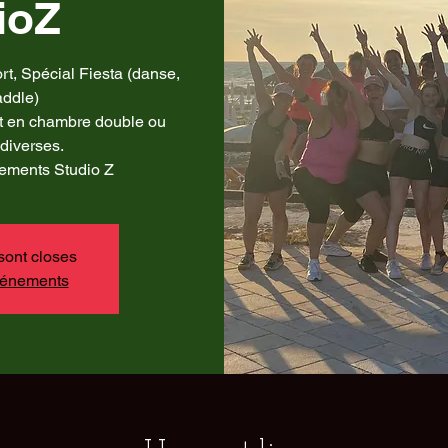
ioZ
t, Spécial Fiesta (danse,
addle)
t en chambre double ou
s diverses.
ements Studio Z
sont closes
événements