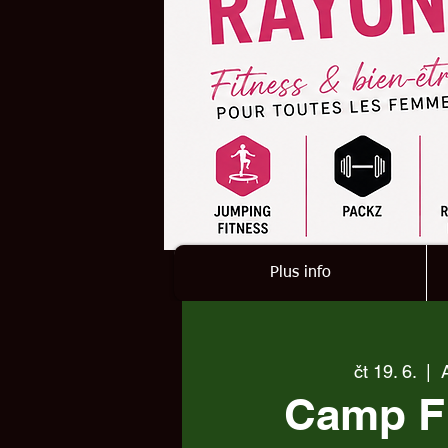
Plus info
čt 19. 6.
  |  
Camp F