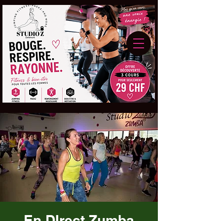
En DIrect Zumba