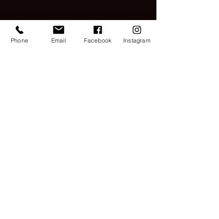
CoolStyle CZ
Phone
Email
Facebook
Instagram
StudioZ
Rue St.Georges 6
2800 Delèmont
tel:
079 774 71 63
e-mail:
studio.zdenka@gmail.com
WhatsApp
Zkopírovat odkaz