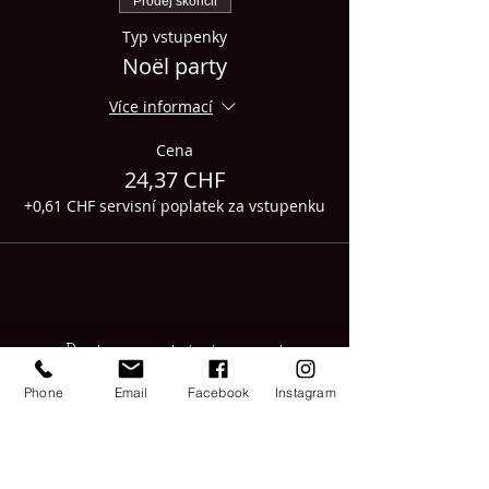
Prodej skončil
Typ vstupenky
Noël party
Více informací
Cena
24,37 CHF
+0,61 CHF servisní poplatek za vstupenku
Partager cet événement
Phone
Email
Facebook
Instagram